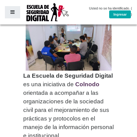
Salta al contenido principal
Usted no se ha identificado. (
Panel lateral
Ingresar
)
La Escuela de Seguridad Digital
es una iniciativa de
Colnodo
orientada a acompañar a las
organizaciones de la sociedad
civil para el mejoramiento de sus
prácticas y protocolos en el
manejo de la información personal
e institucional.